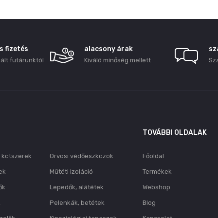
 fizetés
alacsony árak
sz
ált futárunktól
Kiváló minőség mellett
Sz
TOVÁBBI OLDALAK
kötszerek
Orvosi védőeszközök
Főoldal
ek
Műtéti izoláció
Termékek
ők
Lepedők, alátétek
Webshop
k
Pelenkák, betétek
Blog