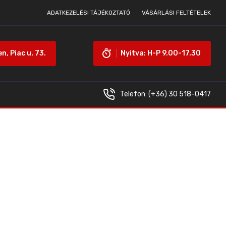
ADATKEZELÉSI TÁJÉKOZTATÓ
VÁSÁRLÁSI FELTÉTELEK
, Piac u. 73.
Nyitva: H-P 9.00-17.30
Telefon:
(+36) 30 518-0417