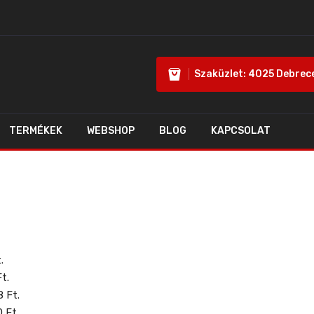
Szaküzlet: 4025 Debrecen
TERMÉKEK
WEBSHOP
BLOG
KAPCSOLAT
.
t.
8 Ft.
0 Ft.