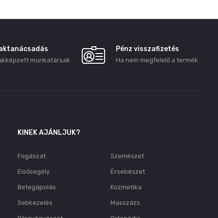
aktanácsadás
Pénz visszafizetés
akképzett munkatársak
Ha nem megfelelő a termék
KINEK AJÁNLJUK?
Fogászat
Szemészet
Elsősegély
Érsebészet
Betegápolás
Kozmetika
Sebkezelés
Masszázs