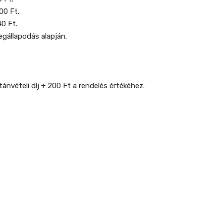
00 Ft.
40 Ft.
egállapodás alapján.
ánvételi díj + 200 Ft a rendelés értékéhez.