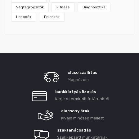
Végtagrögzítők
Fitness
Diagnosztika
Lepedők
Pelenkák
olcsó szállítás
Megnézem
bankkártyás fizetés
Kérje a terminált futárunktól
alacsony árak
Kiváló minőség mellett
szaktanácsadás
Szakképzett munkatársak