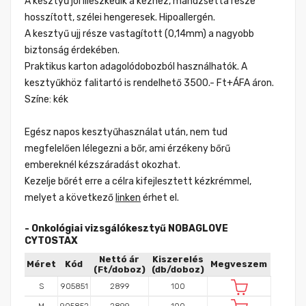
A kesztyű jól illeszkedik a kézhez, mandzsetta része
hosszított, szélei hengeresek. Hipoallergén.
A kesztyű ujj része vastagított (0,14mm) a nagyobb
biztonság érdekében.
Praktikus karton adagolódobozból használhatók. A
kesztyűkhöz falitartó is rendelhető 3500.- Ft+ÁFA áron.
Színe: kék
Egész napos kesztyűhasználat után, nem tud
megfelelően lélegezni a bőr, ami érzékeny bőrű
embereknél kézszáradást okozhat.
Kezelje bőrét erre a célra kifejlesztett kézkrémmel,
melyet a következő
linken
érhet el.
- Onkológiai vizsgálókesztyű NOBAGLOVE
CYTOSTAX
Nettó ár
Kiszerelés
Méret
Kód
Megveszem
(Ft/doboz)
(db/doboz)
S
905851
2899
100