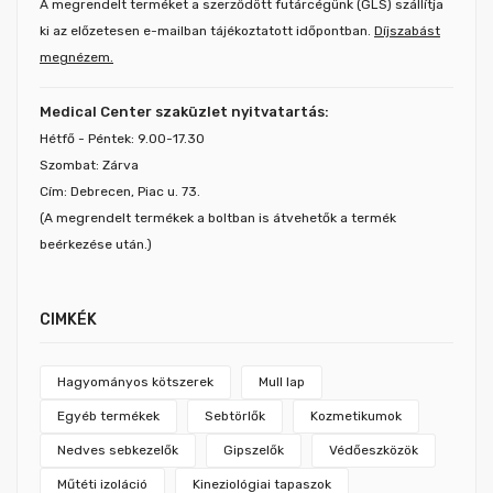
A megrendelt terméket a szerződött futárcégünk (GLS) szállítja
ki az előzetesen e-mailban tájékoztatott időpontban.
Díjszabást
megnézem.
Medical Center szaküzlet nyitvatartás:
Hétfő - Péntek: 9.00-17.30
Szombat: Zárva
Cím: Debrecen, Piac u. 73.
(A megrendelt termékek a boltban is átvehetők a termék
beérkezése után.)
CIMKÉK
Hagyományos kötszerek
Mull lap
Egyéb termékek
Sebtörlők
Kozmetikumok
Nedves sebkezelők
Gipszelők
Védőeszközök
Műtéti izoláció
Kineziológiai tapaszok