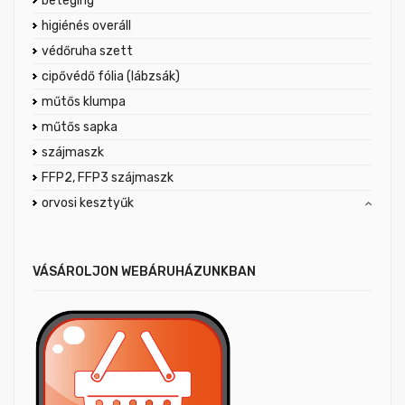
beteging
higiénés overáll
védőruha szett
cipővédő fólia (lábzsák)
műtős klumpa
műtős sapka
szájmaszk
FFP2, FFP3 szájmaszk
orvosi kesztyűk
VÁSÁROLJON WEBÁRUHÁZUNKBAN