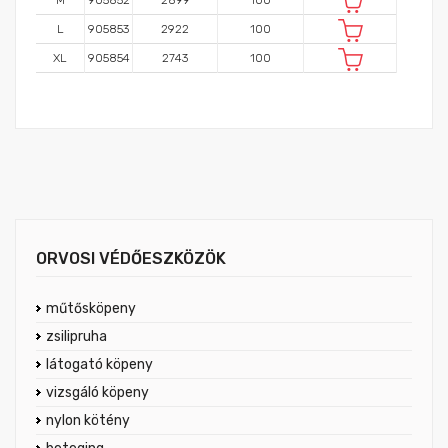
M
905852
2899
100
L
905853
2922
100
XL
905854
2743
100
ORVOSI VÉDŐESZKÖZÖK
műtősköpeny
zsilipruha
látogató köpeny
vizsgáló köpeny
nylon kötény