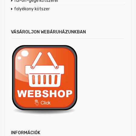
fül-orr-gége kötszerei
folyékony kötszer
VÁSÁROLJON WEBÁRUHÁZUNKBAN
INFORMÁCIÓK