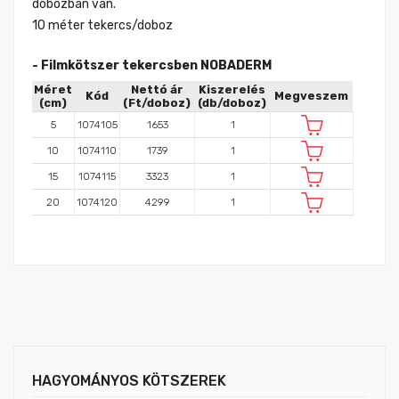
dobozban van.
10 méter tekercs/doboz
- Filmkötszer tekercsben NOBADERM
Méret
Nettó ár
Kiszerelés
Kód
Megveszem
(cm)
(Ft/doboz)
(db/doboz)
5
1074105
1653
1
10
1074110
1739
1
15
1074115
3323
1
20
1074120
4299
1
HAGYOMÁNYOS KÖTSZEREK