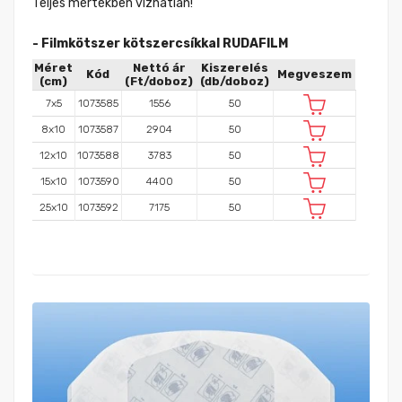
Teljes mértékben vízhatlan!
- Filmkötszer kötszercsíkkal RUDAFILM
Méret
Nettó ár
Kiszerelés
Kód
Megveszem
(cm)
(Ft/doboz)
(db/doboz)
7x5
1073585
1556
50
8x10
1073587
2904
50
12x10
1073588
3783
50
15x10
1073590
4400
50
25x10
1073592
7175
50