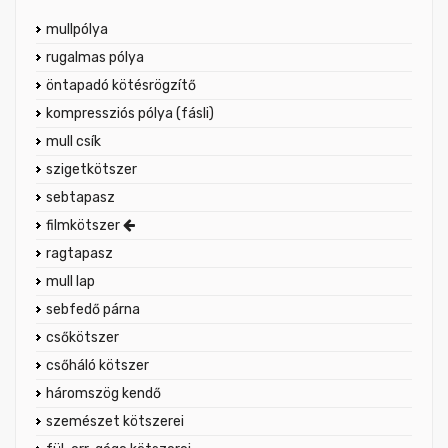
mullpólya
rugalmas pólya
öntapadó kötésrögzítő
kompressziós pólya (fásli)
mull csík
szigetkötszer
sebtapasz
filmkötszer
ragtapasz
mull lap
sebfedő párna
csőkötszer
csőháló kötszer
háromszög kendő
szemészet kötszerei