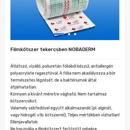
Filmkötszer tekercsben NOBADERM
Átlátszó, vízálló, poliuretán fóliából készül, antiallergén
polyacrylate ragasztóval. A fólia nem akadályozza a bőr
természetes légzését, de a baktériumok által
átjárhatatlan.
Könnyen a kívánt méretre vágható. Nem tartalmaz
kötszercsíkot.
Valamely sebfedővel együtt alkalmazandó (pl. alginát,
vagy hidrogél, stb. kötszerrel). Teljes mértékben vízhatlan!
Ellenjavallatok:
Ne használja a filmkötszert fertőzött sebekre.