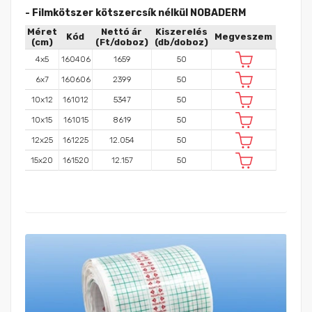
- Filmkötszer kötszercsík nélkül NOBADERM
Méret
Nettó ár
Kiszerelés
Kód
Megveszem
(cm)
(Ft/doboz)
(db/doboz)
4x5
160406
1659
50
6x7
160606
2399
50
10x12
161012
5347
50
10x15
161015
8619
50
12x25
161225
12.054
50
15x20
161520
12.157
50