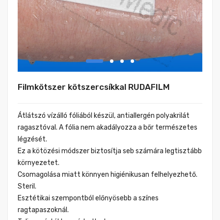
Filmkötszer kötszercsíkkal RUDAFILM
Átlátszó vízálló fóliából készül, antiallergén polyakrilát
ragasztóval. A fólia nem akadályozza a bőr természetes
légzését.
Ez a kötözési módszer biztosítja seb számára legtisztább
környezetet.
Csomagolása miatt könnyen higiénikusan felhelyezhető.
Steril.
Esztétikai szempontból előnyösebb a színes
ragtapaszoknál.