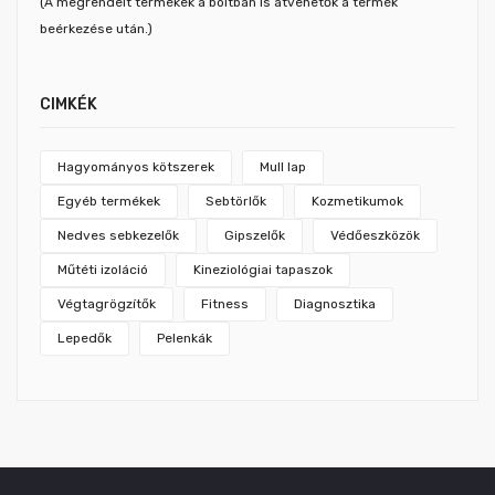
(A megrendelt termékek a boltban is átvehetők a termék
beérkezése után.)
CIMKÉK
Hagyományos kötszerek
Mull lap
Egyéb termékek
Sebtörlők
Kozmetikumok
Nedves sebkezelők
Gipszelők
Védőeszközök
Műtéti izoláció
Kineziológiai tapaszok
Végtagrögzítők
Fitness
Diagnosztika
Lepedők
Pelenkák