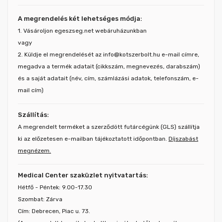
A megrendelés két lehetséges módja:
1. Vásároljon egeszseg.net webáruházunkban
vagy
2. Küldje el megrendelését az info@kotszerbolt.hu e-mail címre,
megadva a termék adatait (cikkszám, megnevezés, darabszám)
és a saját adatait (név, cím, számlázási adatok, telefonszám, e-
mail cím)
Szállítás:
A megrendelt terméket a szerződött futárcégünk (GLS) szállítja
ki az előzetesen e-mailban tájékoztatott időpontban.
Díjszabást
megnézem.
Medical Center szaküzlet nyitvatartás:
Hétfő - Péntek: 9.00-17.30
Szombat: Zárva
Cím: Debrecen, Piac u. 73.