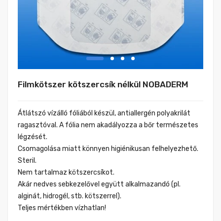
Filmkötszer kötszercsík nélkül NOBADERM
Átlátszó vízálló fóliából készül, antiallergén polyakrilát
ragasztóval. A fólia nem akadályozza a bőr természetes
légzését.
Csomagolása miatt könnyen higiénikusan felhelyezhető.
Steril.
Nem tartalmaz kötszercsíkot.
Akár nedves sebkezelővel együtt alkalmazandó (pl.
alginát, hidrogél, stb. kötszerrel).
Teljes mértékben vízhatlan!