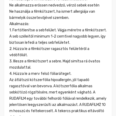
Ne alkalmazza erőssen nedvedző, vérző sebek esetén
Ne használja a filmkötszert, ha ismert allergiája van
bármelyik összetevőjével szemben.
Alkalmazás:
1. Fertőtlenítse a sebfelület. Vágja méretre a filmkötszert.
A seb széleitől minimum 1-2 cemtivel nagyobb legyen, így
biztosan lefedi a teljes sebfelületet.
2. Húzza le a filmkötszer ragasztós felületéről a
védőfóliát.
3. Illesze a filmkötszert a sebre. Majd simítsa rá óvatos
mozdulattal.
4. Húzza le a merv felső fóliaráteget.
Az átlátszó kötszerfólia hipoallergén, jól tapadó
ragasztóval van bevonva. A kötszerfólia alkalmas
sebkötöző rögzítésére, mert egyenként vágható. A
RUDAFILM egy további felhordó fóliával rendelkezik, amely
jelentősen leegyszerűsíti az alkalmazást. A RUDAFILMŽ 10
m hosszú és feltekercselt. A tekercs praktikus eltávolító